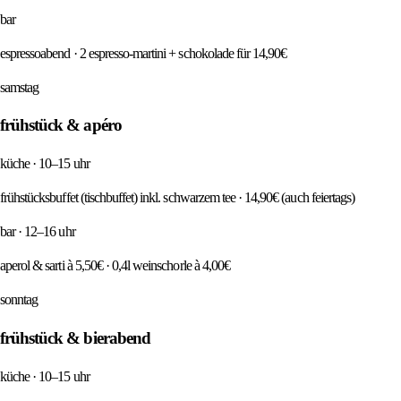
bar
espressoabend · 2 espresso-martini + schokolade für 14,90€
samstag
frühstück & apéro
küche · 10–15 uhr
frühstücksbuffet (tischbuffet) inkl. schwarzem tee · 14,90€ (auch feiertags)
bar · 12–16 uhr
aperol & sarti à 5,50€ · 0,4l weinschorle à 4,00€
sonntag
frühstück & bierabend
küche · 10–15 uhr