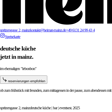
spritzengasse 2, mainz
kontakt@heimat-mainz.de
+49 6131 24 99 43 4
Speisekarte
deutsche küche
jetzt in mainz.
im ehemaligen "lebonbon"
reservierungen empfohlen
ob zum frühstück mit freunden, zum mittagessen in der pause, zum abendessen mit d
spritzengasse 2, mainz
deutsche küche | bar | events
est. 2025