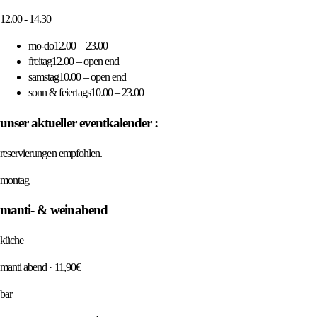
12.00 - 14.30
mo-do
12.00 – 23.00
freitag
12.00 – open end
samstag
10.00 – open end
sonn & feiertags
10.00 – 23.00
unser aktueller eventkalender :
reservierungen empfohlen.
montag
manti- & weinabend
küche
manti abend · 11,90€
bar