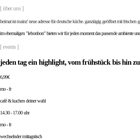
[
über uns
]
heimat
ist
mainz'
neue
adresse
für
deutsche
küche.
ganztägig
geöffnet
mit
frischen
g
im ehemaligen "lebonbon" bieten wir für jeden moment das passende ambiente und 
[
events
]
jeden tag ein highlight, vom frühstück bis hin z
6,99€
mo - fr
café & kuchen deiner wahl
14.30 - 17.00 uhr
mo - fr
wechselnder mittagstisch