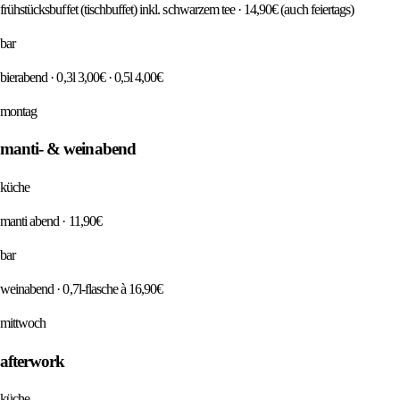
frühstücksbuffet (tischbuffet) inkl. schwarzem tee · 14,90€ (auch feiertags)
bar
bierabend · 0,3l 3,00€ · 0,5l 4,00€
montag
manti- & weinabend
küche
manti abend · 11,90€
bar
weinabend · 0,7l-flasche à 16,90€
mittwoch
afterwork
küche