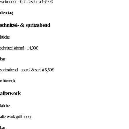
weinabend · 0,7l-flasche à 16,90€
dienstag
schnitzel- & spritzabend
küche
schnitzel abend · 14,90€
bar
spritzabend · aperol & sarti à 5,50€
mittwoch
afterwork
küche
afterwork grill abend
bar